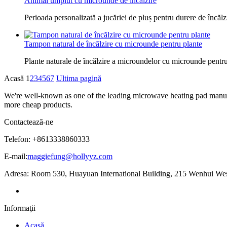
Animal umplut cu microunde de încălzire
Perioada personalizată a jucăriei de pluș pentru durere de încă
Tampon natural de încălzire cu microunde pentru plante
Plante naturale de încălzire a microundelor cu microunde pentru 
Acasă
1
2
3
4
5
6
7
Ultima pagină
We're well-known as one of the leading microwave heating pad manufac
more cheap products.
Contactează-ne
Telefon: +8613338860333
E-mail:
maggiefung@hollyyz.com
Adresa: Room 530, Huayuan International Building, 215 Wenhui Wes
Informaţii
Acasă