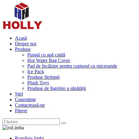
Acasă
Despre noi
Produse
Pungă cu apă caldă
Hot Water Bag Cover
Pad de încălzire pentru cuptorul cu microunde
Ice Pack
Produse fierbinți
Plush Toys
Produse de îngrijire a sănătății
Știri
Cunoştinţe
Contactează-ne
Părere
Limba
România limbi