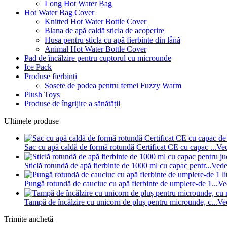
Long Hot Water Bag
Hot Water Bag Cover
Knitted Hot Water Bottle Cover
Blana de apă caldă sticla de acoperire
Husa pentru sticla cu apă fierbinte din lână
Animal Hot Water Bottle Cover
Pad de încălzire pentru cuptorul cu microunde
Ice Pack
Produse fierbinți
Șosete de podea pentru femei Fuzzy Warm
Plush Toys
Produse de îngrijire a sănătății
Ultimele produse
Sac cu apă caldă de formă rotundă Certificat CE cu capac ...
Ved
Sticlă rotundă de apă fierbinte de 1000 ml cu capac pentr...
Vede
Pungă rotundă de cauciuc cu apă fierbinte de umplere-de 1...
Ve
Tampă de încălzire cu unicorn de pluș pentru microunde, c...
Ve
Trimite anchetă