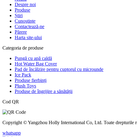
Despre noi
Produse
Știri
Cunoştinţe
Contactează-ne
Părere
Harta site-ului
Categoria de produse
Pungă cu apă caldă
Hot Water Bag Cover
Pad de încălzire pentru cuptorul cu microunde
Ice Pack
Produse fierbinți
Plush Toys
Produse de îngrijire a sănătății
Cod QR
Copyright © Yangzhou Holly International Co, Ltd. Toate drepturile r
whatsapp