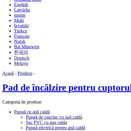
English
Latviešu
suomi
Malti
hrvatski
Türkçe
Français
Norsk
Bai Miaowen
한국어
Deutsch
Melayu
Acasă
-
Produse
-
Pad de încălzire pentru cuptor
Categoria de produse
Pungă cu apă caldă
Pungă de cauciuc cu apă caldă
Sac PVC cu apa calda
Pungă electrică pentru apă caldă